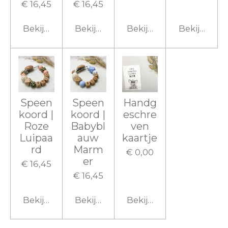
€ 16,45
€ 16,45
Bekijk details
Bekijk details
Bekijk details
Bekijk detai
Speen
Speen
Handg
koord |
koord |
eschre
Roze
Babybl
ven
Luipaa
auw
kaartje
rd
Marm
€ 0,00
er
€ 16,45
€ 16,45
Bekijk details
Bekijk details
Bekijk details