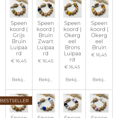
Speen
Speen
Speen
Speen
koord |
koord |
koord |
koord |
Grijs
Bruin
Okerg
Okerg
Bruin
Zwart
eel
eel
Luipaa
Luipaa
Brons
Bruin
rd
rd
Luipaa
€ 16,45
rd
€ 16,45
€ 16,45
€ 16,45
Bekijk details
Bekijk details
Bekijk details
Bekijk detai
BESTSELLER
Speen
Speen
Speen
Speen