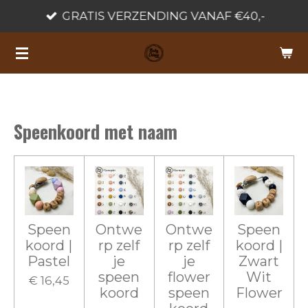
GRATIS VERZENDING VANAF €40,-
Ga
direct
naar
de
hoofdinhoud
Speenkoord met naam
Speen
Ontwe
Ontwe
Speen
koord |
rp zelf
rp zelf
koord |
Pastel
je
je
Zwart
speen
flower
Wit
€ 16,45
koord
speen
Flower