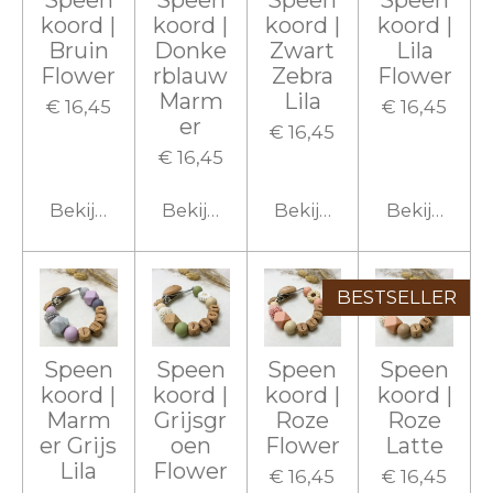
koord |
koord |
koord |
koord |
Bruin
Donke
Zwart
Lila
Flower
rblauw
Zebra
Flower
Marm
Lila
€ 16,45
€ 16,45
er
€ 16,45
€ 16,45
Bekijk details
Bekijk details
Bekijk details
Bekijk detai
BESTSELLER
Speen
Speen
Speen
Speen
koord |
koord |
koord |
koord |
Marm
Grijsgr
Roze
Roze
er Grijs
oen
Flower
Latte
Lila
Flower
€ 16,45
€ 16,45