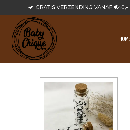
GRATIS VERZENDING VANAF €40,-
Ga
direct
naar
de
HOM
hoofdinhoud