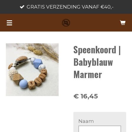
GRATIS VERZENDING VANAF €40,-
Ga
direct
naar
de
hoofdinhoud
Speenkoord |
Babyblauw
Marmer
€ 16,45
Naam