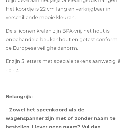
blijft deze aan het jasje of kledingstuk hangen.
Het koordje is 22 cm lang en verkrijgbaar in
verschillende mooie kleuren.
De siliconen kralen zijn BPA-vrij, het hout is
onbehandeld beukenhout en getest conform
de Europese veiligheidsnorm.
Er zijn 3 letters met speciale tekens aanwezig: ë
- é - è.
Belangrijk:
- Zowel het speenkoord als de
wagenspanner zijn met of zonder naam te
bestellen. Liever geen naam? Vul dan