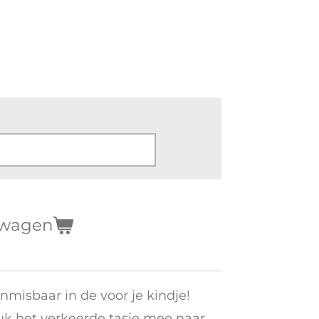
lwagen
nmisbaar in de voor je kindje!
uk het verkeerde tasje mee naar