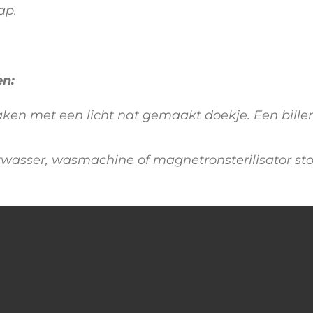
ap.
en:
en met een licht nat gemaakt doekje. Een bille
atwasser, wasmachine of magnetronsterilisator sto