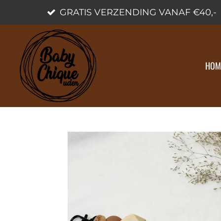
GRATIS VERZENDING VANAF €40,-
Ga
direct
naar
de
HOM
hoofdinhoud