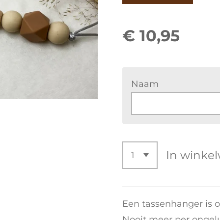
€ 10,95
Naam
In winke
Een tassenhanger is o
Nooit meer per ongel