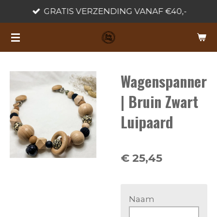
GRATIS VERZENDING VANAF €40,-
Ga
direct
naar
de
hoofdinhoud
Wagenspanner
| Bruin Zwart
Luipaard
€ 25,45
Naam