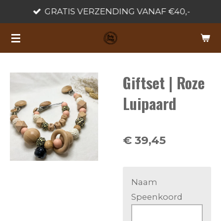
GRATIS VERZENDING VANAF €40,-
Ga
direct
naar
de
hoofdinhoud
Giftset | Roze
Luipaard
€ 39,45
Naam
Speenkoord