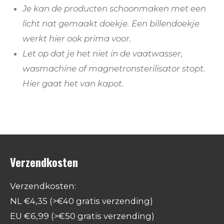
Je kan de producten schoonmaken met een
licht nat gemaakt doekje. Een billendoekje
werkt hier ook prima voor.
Let op dat je het niet in de vaatwasser,
wasmachine of magnetronsterilisator stopt.
Hier gaat het van kapot.
Verzendkosten
Verzendkosten:
NL €4,35 (>€40 gratis verzending)
EU €6,99 (>€50 gratis verzending)