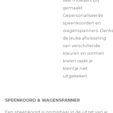
veel moeders blij
gemaakt.
Gepersonaliseerde
speenkoorden en
wagenspanners.
Dankz
de leuke afwisseling
van verschillende
kleuren en vormen
kralen raakt je
kleintje niet
uitgekeken.
SPEENKOORD & WAGENSPANNER
Een speenkoord is onmisbaar in de uitzet van je