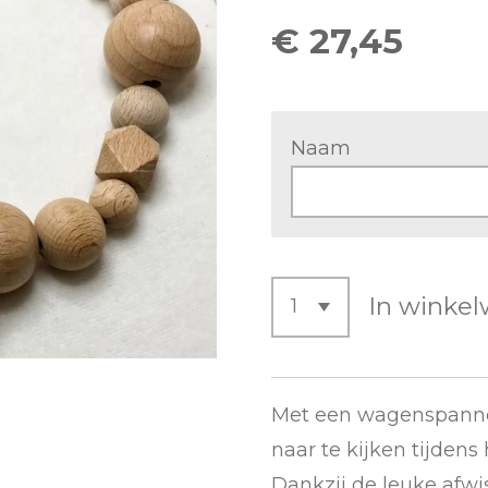
€ 27,45
Naam
In winke
Met een wagenspanner 
naar te kijken tijdens
Dankzij de leuke afwi