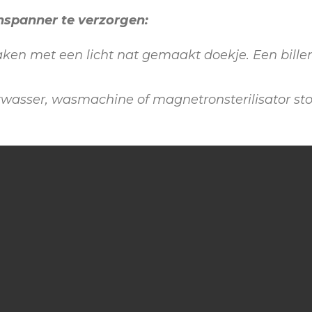
spanner te verzorgen:
en met een licht nat gemaakt doekje. Een bille
atwasser, wasmachine of magnetronsterilisator sto