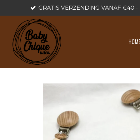
GRATIS VERZENDING VANAF €40,-
Ga
direct
naar
de
HOM
hoofdinhoud