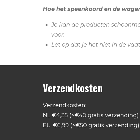
Hoe het speenkoord en de wagen
Je kan de producten schoonmak
voor.
Let op dat je het niet in de va
Verzendkosten
Verzendkosten:
NL €4,35 (>€40 gratis verzending)
EU €6,99 (>€50 gratis verzending)