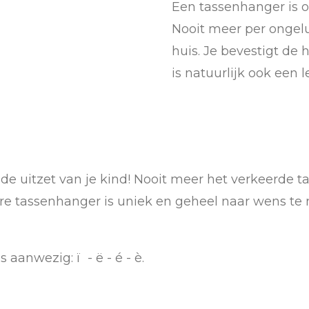
Een tassenhanger is o
Nooit meer per ongel
huis. Je bevestigt de h
is natuurlijk ook een 
e uitzet van je kind! Nooit meer het verkeerde t
dere tassenhanger is uniek en geheel naar wens te
 aanwezig: ï - ë - é - è.