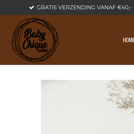
GRATIS VERZENDING VANAF €40,-
Ga
direct
naar
de
HOM
hoofdinhoud